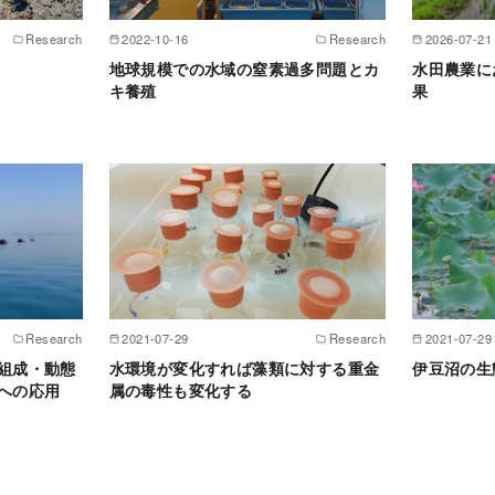
Research
2022-10-16
Research
2026-07-21
地球規模での水域の窒素過多問題とカ
水田農業に
キ養殖
果
Research
2021-07-29
Research
2021-07-29
組成・動態
水環境が変化すれば藻類に対する重金
伊豆沼の生
への応用
属の毒性も変化する