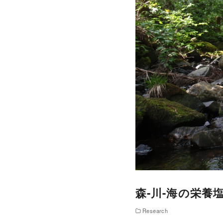
森-川-海の栄養
Research