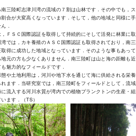
る南三陸町志津川湾の流域の７割は山林です．その中でも，ス
の割合が大変高くなっています．そして，他の地域と同様に手
せん．
，ＦＳＣ国際認証を取得して持続的にそして活発に林業に取
川湾では，カキ養殖のＡＳＣ国際認証も取得されており，南三
証取得に成功した地域となっています．そのような事もあって
る地元の方も少なくありません．南三陸町は山と海の距離も近
ても魅力的なフィールドです．
態や土地利用は，河川や地下水を通じて海に供給される栄養
られます．当研究室では，南三陸町をフィールドとして，流域
海に流入する河川水質が湾内での植物プランクトンの生産・組
います．（TS）