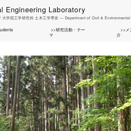
gineering Laboratory
工学専攻 ― Department of Civil & Environmental Engineeri
tudents
>>研究活動・テー
>>
マ