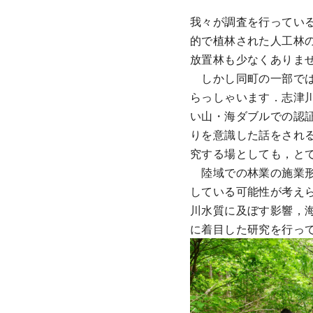
我々が調査を行ってい
的で植林された人工林
放置林も少なくありま
しかし同町の一部では
らっしゃいます．志津
い山・海ダブルでの認
りを意識した話をされ
究する場としても，と
陸域での林業の施業形
している可能性が考え
川水質に及ぼす影響，
に着目した研究を行って